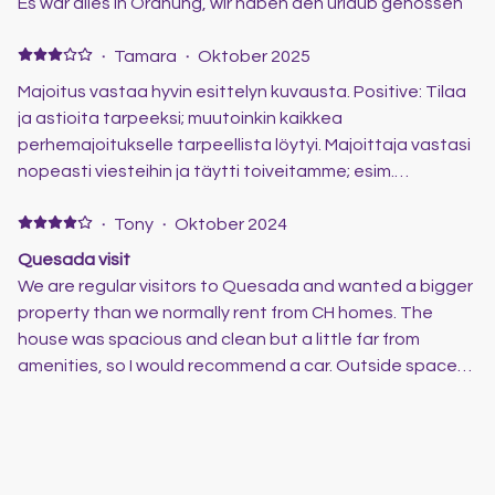
Es war alles in Ordnung, wir haben den urlaub genossen
·
Tamara
·
Oktober 2025
Majoitus vastaa hyvin esittelyn kuvausta. Positive: Tilaa
ja astioita tarpeeksi; muutoinkin kaikkea
perhemajoitukselle tarpeellista löytyi. Majoittaja vastasi
nopeasti viesteihin ja täytti toiveitamme; esim.
rikkinäinen kahvinkeitin vaihdettiin toimivaan ja saimme
lisäaikaa majoittumiseen, kun lentomme lähti myöhään.
·
Tony
·
Oktober 2024
Negative: Uima-altaalla ei voinut lapset leikkiä eikä
Quesada visit
pelata.
We are regular visitors to Quesada and wanted a bigger
property than we normally rent from CH homes. The
house was spacious and clean but a little far from
amenities, so I would recommend a car. Outside space
and roof terrace good and the communal pool lovely
and well kept.
·
Bianca
·
September 2024
Beautifull stay
Het was het tweede jaar hier, het was weer geweldig