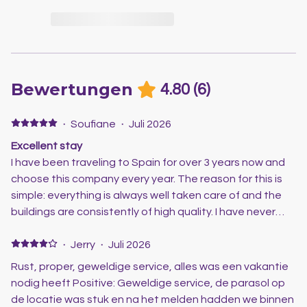
Bewertungen
4.80
(
6
)
·
Soufiane
·
Juli 2026
Excellent stay
I have been traveling to Spain for over 3 years now and
choose this company every year. The reason for this is
simple: everything is always well taken care of and the
buildings are consistently of high quality. I have never
been worried and the service is excellent. They are
always ready to answer even the smallest question. This
·
Jerry
·
Juli 2026
company is therefore highly recommended. As for the
Rust, proper, geweldige service, alles was een vakantie
specific building: this was super modern and spacious. It
nodig heeft Positive: Geweldige service, de parasol op
featured a large, beautiful heated swimming pool and a
de locatie was stuk en na het melden hadden we binnen