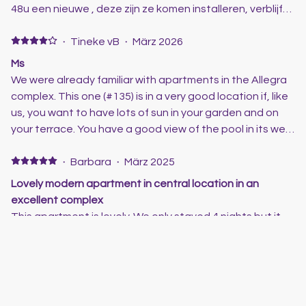
separate driveway. In short, it was top class. Ik reis nu
48u een nieuwe , deze zijn ze komen installeren, verblijf
ruim 3 jaar naar Spanje en kies elk jaar voor dit bedrijf. De
was top, proper, rust, direct aan het zwembad maar ook
reden hiervoor is eenvoudig: alles is altijd uitstekend
een eigen tuin om te zonnen. Negative: eigenlijk niets,
·
Tineke vB
·
März 2026
verzorgd en de panden zijn consistent van hoge
maar als je gewoon bent van op een boxspring te slapen
Ms
kwaliteit. Ik heb nooit zorgen gehad en de service is
is het even terug aanpassen, maar dit wilt niet zeggen
We were already familiar with apartments in the Allegra
uitmuntend. Ze staan altijd klaar om zelfs de kleinste
dat het slecht was
complex. This one (#135) is in a very good location if, like
vraag te beantwoorden. Dit bedrijf is dan ook ten
us, you want to have lots of sun in your garden and on
zeerste aan te bevelen. Wat betreft het specifieke
your terrace. You have a good view of the pool in its well-
pand: dit was supermodern en ruim opgezet. Het
maintained garden. The complex is mostly very tranquil.
beschikte over een groot, prachtig verwarmd zwembad
The Doña Pepa area of Quesada has various
·
Barbara
·
März 2025
en een aparte oprit. Kortom, het was van topklasse.
supermarkets within walking distance. More are a short
Lovely modern apartment in central location in an
drive away, as is a selection of good restaurants. Scott
excellent complex
is an attentive host, who dropped by quickly when it
This apartment is lovely. We only stayed 4 nights but it
turned out the oven was not working. Pricing direct with
would be a great place to book for longer stays too.
Camelot is very reasonable. The only drawback was that
Lovely large terrace garden, enclosed but with direct
the furnishings of the apartment, which are rather
access to the beautiful pool area. The apartment is
spartan. This might be OK if you are only there for a
equipped with all you would need for a family or group of
couple of days. But for a stay of several weeks it was a
friends to enjoy a self sufficient holiday. Added extras
·
Dribs
·
März 2025