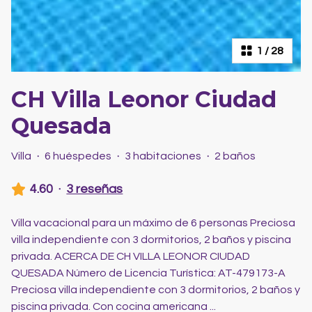
1
/
28
CH Villa Leonor Ciudad
Quesada
Villa
·
6 huéspedes
·
3 habitaciones
·
2 baños
4.60
·
3 reseñas
Villa vacacional para un máximo de 6 personas Preciosa
villa independiente con 3 dormitorios, 2 baños y piscina
privada. ACERCA DE CH VILLA LEONOR CIUDAD
QUESADA Número de Licencia Turística: AT-479173-A
Preciosa villa independiente con 3 dormitorios, 2 baños y
piscina privada. Con cocina americana
...