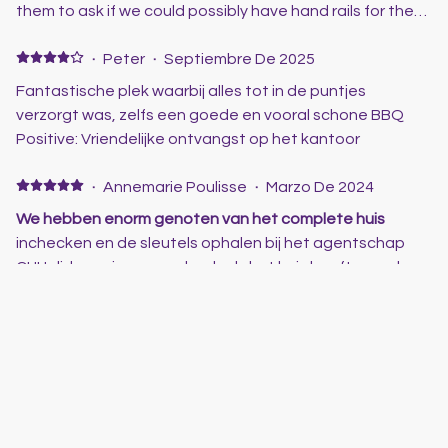
them to ask if we could possibly have hand rails for the
bath so that my elderly Dad could get into the bath to
use the shower and the water wasn't very hot, they
·
Peter
·
Septiembre De 2025
turned up the next morning with 2 handles for the bath
Fantastische plek waarbij alles tot in de puntjes
and fixed the water. Nothing was to much trouble, they
verzorgt was, zelfs een goede en vooral schone BBQ
even allowed us to check out a little late.I would return
Positive: Vriendelijke ontvangst op het kantoor
again in a heart beat and will definitely use CH again.
·
Annemarie Poulisse
·
Marzo De 2024
We hebben enorm genoten van het complete huis
inchecken en de sleutels ophalen bij het agentschap
CHHolidays ging soepel en leuk. het huis heeft aan al
onze verwachtingen voldaan. niet alleen het huis was
perfect, maar we hadden ook super mooi weer. dat doet
natuurlijk ook mee. Alles wat je in een woning nodig hebt
is aanwezig. wekelijks werd het zwembad onderhouden
door 2 gezellige kerels. vanuit deze lokatie konden we
overal heen. we waren met eigen auto en dat is fijn om in
de omgeving rond te rijden, te ontdekken en naar het