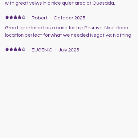
with great veiws in a nice quiet area of Quesada.
·
Robert
·
October 2025
Great apartment as a base for trip Positive: Nice clean
location perfect for what we needed Negative: Nothing
·
EUGENIO
·
July 2025
Buena ubicación para explorar la zona. Positive: Para
pasar unos días en la zona recorriendo playas está muy
bien, no está en la zona costera pero está cerca. La
urbanización es enorme y hay mucha gente de muchos
países, tiene una zona de ocio y restaurantes con
bastante vida. La casa está bien, muy equipada y con
·
Brendan
·
July 2025
todo lo necesario. El AACC está en el salón y llega del
Positive: Location and comfort. Negative: Bedrooms
todo a las habitaciones pero es aceptable para dormir.
need air-conditioning.
Todo muy limpio y con acceso a una pequeña piscina
comunitaria que utiliza muy poca gente. Negative: Eché
Show all 8 reviews
en falta una cafetera eléctrica normal, tiene de