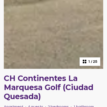
1
/
25
CH Continentes La
Marquesa Golf (Ciudad
Quesada)
Apartment
·
4 guests
·
2 bedrooms
·
1 bathroom