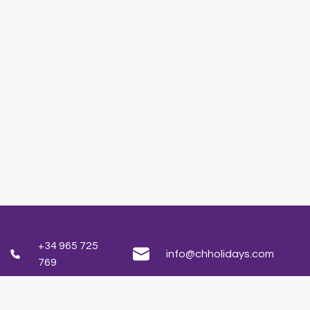
+34 965 725
info@chholidays.com
769