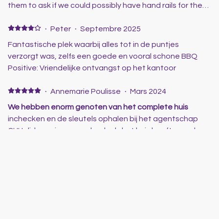
them to ask if we could possibly have hand rails for the
bath so that my elderly Dad could get into the bath to
use the shower and the water wasn't very hot, they
·
Peter
·
Septembre 2025
turned up the next morning with 2 handles for the bath
Fantastische plek waarbij alles tot in de puntjes
and fixed the water. Nothing was to much trouble, they
verzorgt was, zelfs een goede en vooral schone BBQ
even allowed us to check out a little late.I would return
Positive: Vriendelijke ontvangst op het kantoor
again in a heart beat and will definitely use CH again.
·
Annemarie Poulisse
·
Mars 2024
We hebben enorm genoten van het complete huis
inchecken en de sleutels ophalen bij het agentschap
CHHolidays ging soepel en leuk. het huis heeft aan al
onze verwachtingen voldaan. niet alleen het huis was
perfect, maar we hadden ook super mooi weer. dat doet
natuurlijk ook mee. Alles wat je in een woning nodig hebt
is aanwezig. wekelijks werd het zwembad onderhouden
door 2 gezellige kerels. vanuit deze lokatie konden we
overal heen. we waren met eigen auto en dat is fijn om in
de omgeving rond te rijden, te ontdekken en naar het