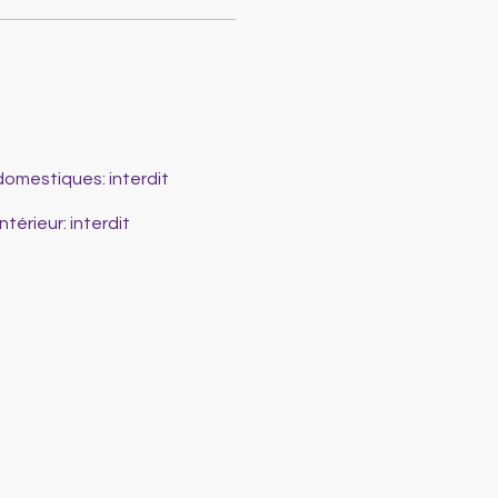
domestiques
:
interdit
intérieur
:
interdit