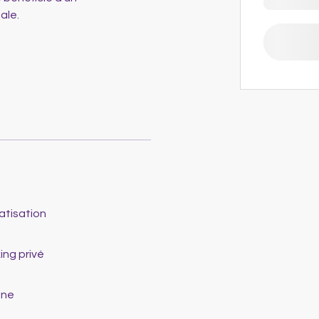
ale.
atisation
ing privé
ine