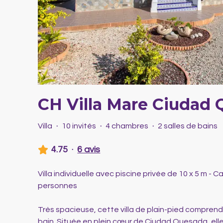
CH Villa Mare Ciudad
Villa
·
10 invités
·
4 chambres
·
2 salles de bains
4.75
·
6 avis
Villa individuelle avec piscine privée de 10 x 5 m - C
personnes
Très spacieuse, cette villa de plain-pied comprend
bain. Située en plein cœur de Ciudad Quesada, elle