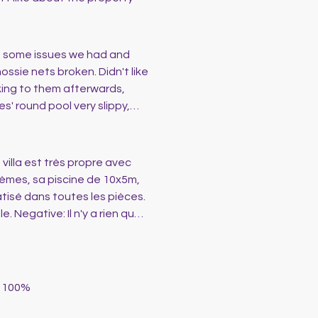
e some issues we had and
king to them afterwards,
f group slipped and was hurt
tled and were put in TV unit
 villa est très propre avec
ttle on CHomes did make us
lèmes, sa piscine de 10x5m,
 top of street on corner
matisé dans toutes les pièces.
. Negative: Il n'y a rien que
e 100%