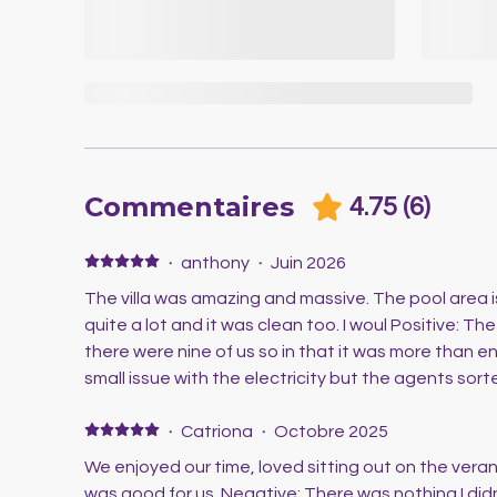
Commentaires
4.75
(
6
)
·
anthony
·
Juin 2026
The villa was amazing and massive. The pool area is
quite a lot and it was clean too. I woul Positive: T
there were nine of us so in that it was more than 
small issue with the electricity but the agents sorte
·
Catriona
·
Octobre 2025
We enjoyed our time, loved sitting out on the vera
was good for us. Negative: There was nothing I didn