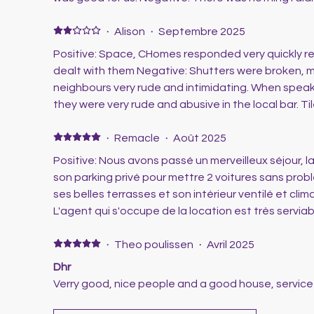
·
Alison
·
Septembre 2025
Positive: Space, CHomes responded very quickly r
dealt with them Negative: Shutters were broken, mossie nets broken. Didn't like
neighbours very rude and intimidating. When spea
they were very rude and abusive in the local bar. Tiles' round pool very slippy,
but CHomes came out and put grips down as one o
badly. Didn't get keys until 16.30pm. However, they did allow us to stay till
·
Remacle
·
Août 2025
12noon on departure date Smoke alarms all disman
Positive: Nous avons passé un merveilleux séjour, la
Electric tripped when oven was on went to put ke
son parking privé pour mettre 2 voitures sans prob
aware of this and explained where Electric box was
ses belles terrasses et son intérieur ventilé et cli
L'agent qui s'occupe de la location est très serviable
je ne puisse dire, j'ai tout apprécié....
·
Theo poulissen
·
Avril 2025
Dhr
Verry good, nice people and a good house, servic