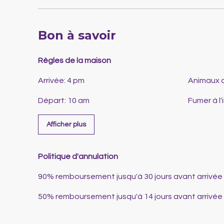
Bon à savoir
Règles de la maison
Arrivée
:
4 pm
Animaux 
Départ
:
10 am
Fumer à l'
Afficher plus
Politique d'annulation
90
%
remboursement
jusqu'à
30 jours
avant
arrivée
50
%
remboursement
jusqu'à
14 jours
avant
arrivée