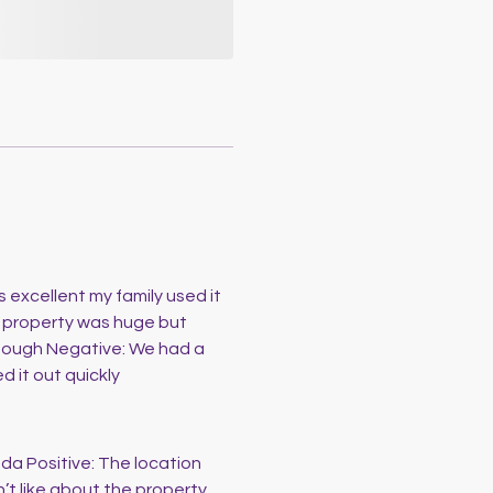
 excellent my family used it
he property was huge but
enough Negative: We had a
d it out quickly
nda Positive: The location
’t like about the property