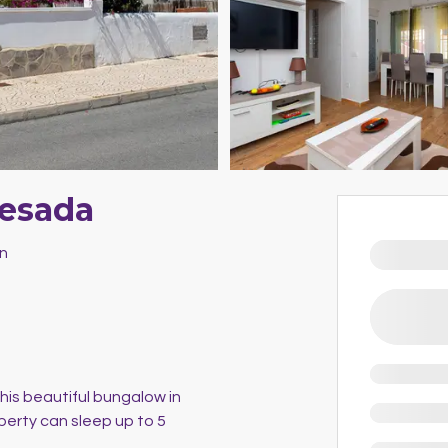
uesada
in
his beautiful bungalow in
perty can sleep up to 5