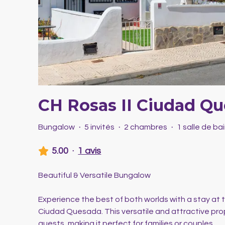
CH Rosas II Ciudad Q
Bungalow
·
5 invités
·
2 chambres
·
1 salle de ba
5.00
·
1 avis
Beautiful & Versatile Bungalow
Experience the best of both worlds with a stay at t
Ciudad Quesada. This versatile and attractive pro
guests, making it perfect for families or couples.