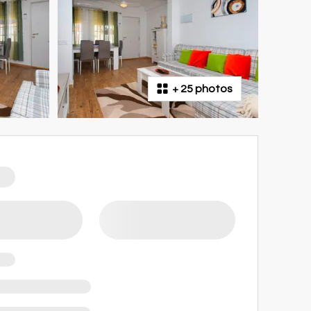
+
25 photos