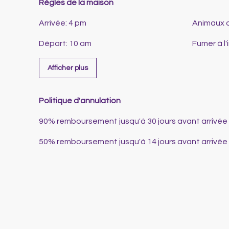
Règles de la maison
Arrivée
:
4 pm
Animaux 
Départ
:
10 am
Fumer à l'
Afficher plus
Politique d'annulation
90
%
remboursement
jusqu'à
30 jours
avant
arrivée
50
%
remboursement
jusqu'à
14 jours
avant
arrivée