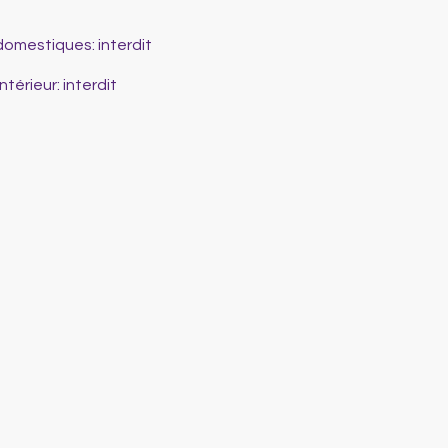
domestiques
:
interdit
intérieur
:
interdit